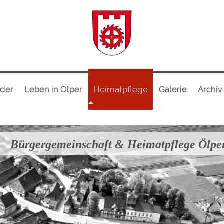
nder
Leben in Ölper
Heimatpflege
Galerie
Archiv
Bürgergemeinschaft & Heimatpflege Ölpe