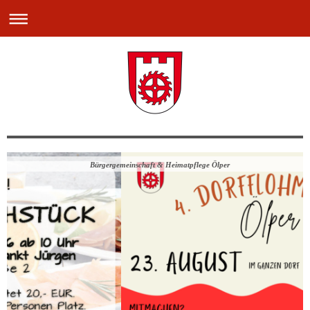
Bürgergemeinschaft & Heimatpflege Ölper