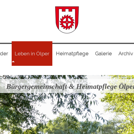
nder
Leben in Ölper
Heimatpflege
Galerie
Archiv
Bürgergemeinschaft & Heimatpflege Ölpe