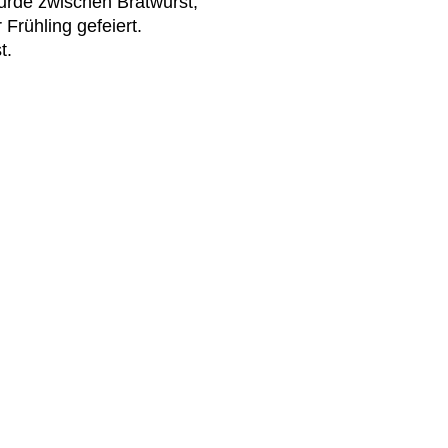
urde zwischen Bratwurst,
Frühling gefeiert.
t.